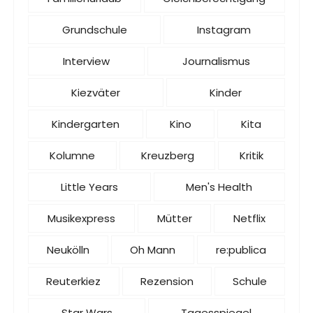
Grundschule
Instagram
Interview
Journalismus
Kiezväter
Kinder
Kindergarten
Kino
Kita
Kolumne
Kreuzberg
Kritik
Little Years
Men's Health
Musikexpress
Mütter
Netflix
Neukölln
Oh Mann
re:publica
Reuterkiez
Rezension
Schule
Star Wars
Tagesspiegel