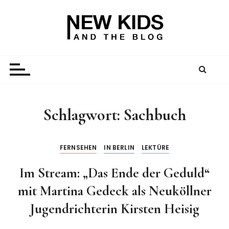
Z
u
m
I
New Kid And The Blog
Ein Väterblog. Est. 2013.
n
h
a
l
t
Schlagwort:
Sachbuch
s
p
r
FERNSEHEN
IN BERLIN
LEKTÜRE
i
Im Stream: „Das Ende der Geduld“
n
g
mit Martina Gedeck als Neuköllner
e
Jugendrichterin Kirsten Heisig
n