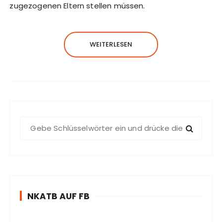
zugezogenen Eltern stellen müssen.
WEITERLESEN
S
u
c
h
e
n
NKATB AUF FB
n
a
c