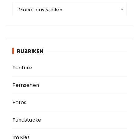
e
A
Monat auswählen
r
c
h
i
v
RUBRIKEN
Feature
Fernsehen
Fotos
Fundstücke
Im Kiez