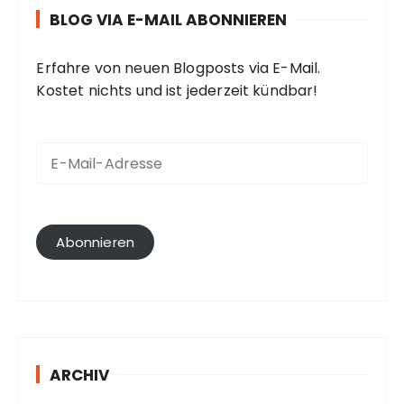
BLOG VIA E-MAIL ABONNIEREN
Erfahre von neuen Blogposts via E-Mail.
Kostet nichts und ist jederzeit kündbar!
E
-
M
a
i
l
Abonnieren
-
A
d
r
e
s
ARCHIV
s