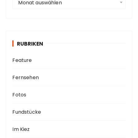
Monat auswählen
r
c
h
i
v
RUBRIKEN
Feature
Fernsehen
Fotos
Fundstücke
Im Kiez