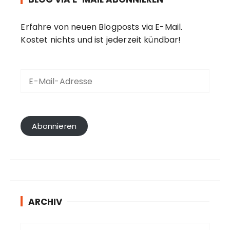
Erfahre von neuen Blogposts via E-Mail.
Kostet nichts und ist jederzeit kündbar!
E
-
M
a
i
l
Abonnieren
-
A
d
r
e
s
ARCHIV
s
e
A