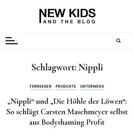
Z
u
m
I
New Kid And The Blog
Ein Väterblog. Est. 2013.
n
h
a
l
t
Schlagwort:
Nippli
s
p
r
FERNSEHEN
PRODUKTE
UNTERWEGS
i
„Nippli“ und „Die Höhle der Löwen“:
n
g
So schlägt Carsten Maschmeyer selbst
e
aus Bodyshaming Profit
n