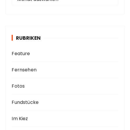
r
c
h
i
v
RUBRIKEN
Feature
Fernsehen
Fotos
Fundstücke
Im Kiez