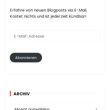
Erfahre von neuen Blogposts via E-Mail.
Kostet nichts und ist jederzeit kündbar!
E
-
M
a
i
l
Abonnieren
-
A
d
r
e
s
ARCHIV
s
e
A
Monat auswählen