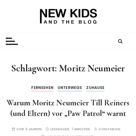
Z
u
m
I
New Kid And The Blog
Ein Väterblog. Est. 2013.
n
h
a
l
t
Schlagwort:
Moritz Neumeier
s
p
r
FERNSEHEN
UNTERWEGS
ZUHAUSE
i
Warum Moritz Neumeier Till Reiners
n
g
(und Eltern) vor „Paw Patrol“ warnt
e
n
VOR 2 JAHREN
LESEDAUER:
7 MINUTEN
VON
FABIAN.