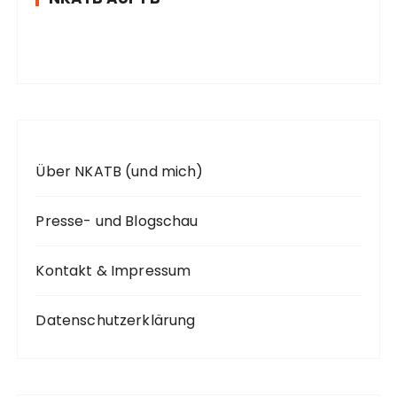
a
c
h
:
Über NKATB (und mich)
Presse- und Blogschau
Kontakt & Impressum
Datenschutzerklärung