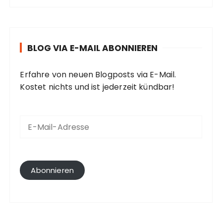
BLOG VIA E-MAIL ABONNIEREN
Erfahre von neuen Blogposts via E-Mail.
Kostet nichts und ist jederzeit kündbar!
E
-
M
a
i
l
Abonnieren
-
A
d
r