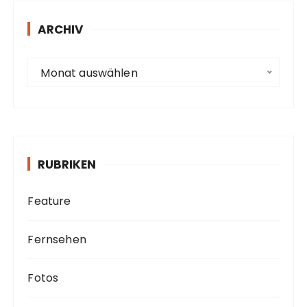
e
s
ARCHIV
s
e
A
Monat auswählen
r
c
h
i
v
RUBRIKEN
Feature
Fernsehen
Fotos