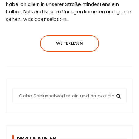
habe ich allein in unserer Straße mindestens ein
halbes Dutzend Neueröffnungen kommen und gehen
sehen. Was aber selbst in…
WEITERLESEN
S
u
c
h
e
n
NKATB AUF FB
n