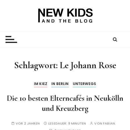
Z
u
m
I
New Kid And The Blog
Ein Väterblog. Est. 2013.
n
h
a
l
t
Schlagwort:
Le Johann Rose
s
p
r
IM KIEZ
IN BERLIN
UNTERWEGS
i
Die 10 besten Elterncafés in Neukölln
n
g
und Kreuzberg
e
n
VOR 2 JAHREN
LESEDAUER:
9 MINUTEN
VON
FABIAN.