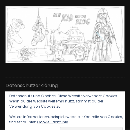
Datenschutzerklärung
Datenschutz und Cookies: Diese Website verwendet Cookies.
Kontakt & Impressum
Wenn du die Website weiterhin nutzt, stimmst du der
Verwendung von Cookies zu.
Weitere Informationen, beispielsweise zur Kontrolle von Cookies,
findest du hier:
Cookie-Richtlinie