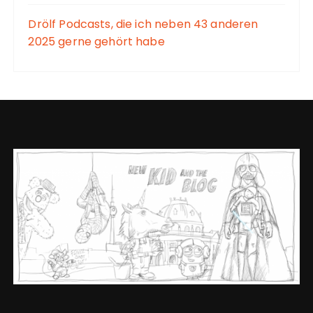
Drölf Podcasts, die ich neben 43 anderen
2025 gerne gehört habe