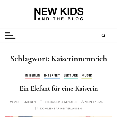
Z
u
m
I
New Kid And The Blog
Ein Väterblog. Est. 2013.
n
h
a
l
t
Schlagwort:
Kaiserinnenreich
s
p
r
IN BERLIN
INTERNET
LEKTÜRE
MUSIK
i
Ein Elefant für eine Kaiserin
n
g
e
VOR 11 JAHREN
LESEDAUER:
3 MINUTEN
VON
FABIAN.
n
KOMMENTAR HINTERLASSEN