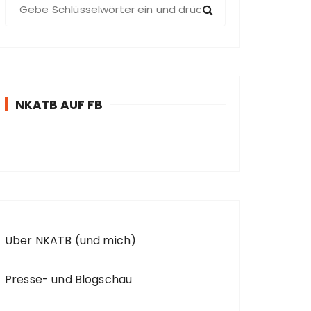
S
u
c
h
e
n
NKATB AUF FB
n
a
c
h
:
Über NKATB (und mich)
Presse- und Blogschau