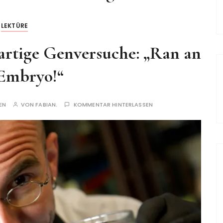
LEKTÜRE
rtige Genversuche: „Ran an
Embryo!“
EN
VON
FABIAN.
KOMMENTAR HINTERLASSEN