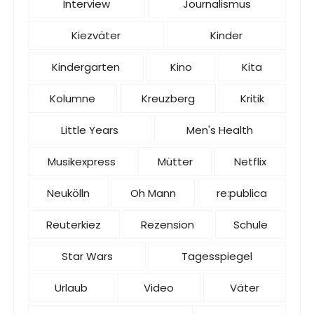
Interview
Journalismus
Kiezväter
Kinder
Kindergarten
Kino
Kita
Kolumne
Kreuzberg
Kritik
Little Years
Men's Health
Musikexpress
Mütter
Netflix
Neukölln
Oh Mann
re:publica
Reuterkiez
Rezension
Schule
Star Wars
Tagesspiegel
Urlaub
Video
Väter