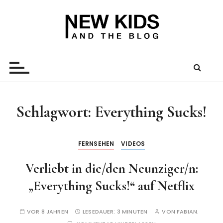
Z
u
m
I
New Kid And The Blog
Ein Väterblog. Est. 2013.
n
h
a
l
t
Schlagwort:
Everything Sucks!
s
p
r
FERNSEHEN
VIDEOS
i
Verliebt in die/den Neunziger/n:
n
g
„Everything Sucks!“ auf Netflix
e
n
VOR 8 JAHREN
LESEDAUER:
3 MINUTEN
VON
FABIAN.