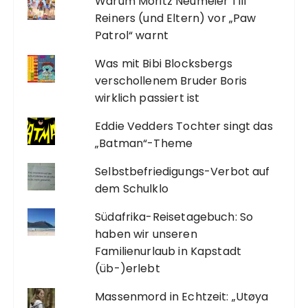
Warum Moritz Neumeier Till
Reiners (und Eltern) vor „Paw
Patrol“ warnt
Was mit Bibi Blocksbergs
verschollenem Bruder Boris
wirklich passiert ist
Eddie Vedders Tochter singt das
„Batman“-Theme
Selbstbefriedigungs-Verbot auf
dem Schulklo
Südafrika-Reisetagebuch: So
haben wir unseren
Familienurlaub in Kapstadt
(üb-)erlebt
Massenmord in Echtzeit: „Utøya