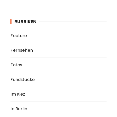
h
i
v
RUBRIKEN
Feature
Fernsehen
Fotos
Fundstücke
Im Kiez
In Berlin