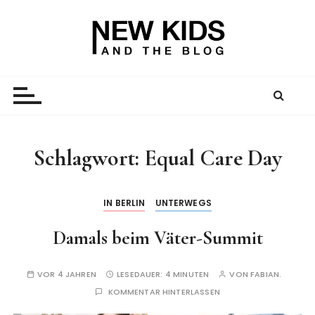
Z
u
m
I
New Kid And The Blog
Ein Väterblog. Est. 2013.
n
h
a
l
t
Schlagwort:
Equal Care Day
s
p
r
IN BERLIN
UNTERWEGS
i
Damals beim Väter-Summit
n
g
e
VOR 4 JAHREN
LESEDAUER:
4 MINUTEN
VON
FABIAN.
n
KOMMENTAR HINTERLASSEN