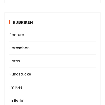
c
h
i
v
RUBRIKEN
Feature
Fernsehen
Fotos
Fundstücke
Im Kiez
In Berlin