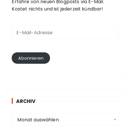
Erfahre von neuen Blogposts via E-Mail.
Kostet nichts und ist jederzeit kündbar!
E
-
M
a
i
l
Abonnieren
-
A
d
r
e
s
ARCHIV
s
e
A
Monat auswählen
r