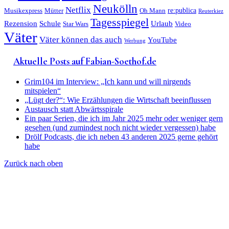
Neukölln
Netflix
re:publica
Musikexpress
Mütter
Oh Mann
Reuterkiez
Tagesspiegel
Rezension
Schule
Urlaub
Star Wars
Video
Väter
Väter können das auch
YouTube
Werbung
Aktuelle Posts auf Fabian-Soethof.de
Grim104 im Interview: „Ich kann und will nirgends
mitspielen“
„Lügt der?“: Wie Erzählungen die Wirtschaft beeinflussen
Austausch statt Abwärtsspirale
Ein paar Serien, die ich im Jahr 2025 mehr oder weniger gern
gesehen (und zumindest noch nicht wieder vergessen) habe
Drölf Podcasts, die ich neben 43 anderen 2025 gerne gehört
habe
Zurück nach oben