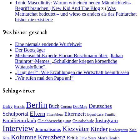
Tonic Masculinity: Warum wir einen neuen Männlichkeits-
Begriff brauchen | New Kid And The Blog
zu
Was
Matriarchat bedeutet – und wieso es anders als das Patriarchat
bisher nie existierte
Was bisher geschah
Eine niemals endende Würfelwelt
Der Bootsjäger
Mediensucht-Experte Florian Buschmann über „Italian
Brainrot“-Memes: „Schulkinder kriegen körperliche
Wutausbrüche“
„Lügt der?“: Wie Erzählungen die Wirtschaft beeinflussen
„Wir rufen mal den Papa an!“
Schlagwörter
Berlin
Deutsches
Baby
Buch
DadMag
Bericht
Corona
Eltern
Schulportal
Elternzeit
Equal Care
Elternblogs
Familie
Instagram
Familienurlaub
Gleichberechtigung
Grundschule
Interview
Kiezväter
Kinder
Journalismus
Kindergarten
Kino
Kolumne
Kreuzberg
Kritik
Kita
Men's Health
Little Years