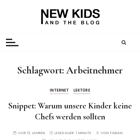
Z
u
m
I
New Kid And The Blog
Ein Väterblog. Est. 2013.
n
h
a
l
t
Schlagwort:
Arbeitnehmer
s
p
r
INTERNET
LEKTÜRE
i
Snippet: Warum unsere Kinder keine
n
g
Chefs werden sollten
e
n
VOR 12 JAHREN
LESEDAUER:
1 MINUTE
VON
FABIAN.