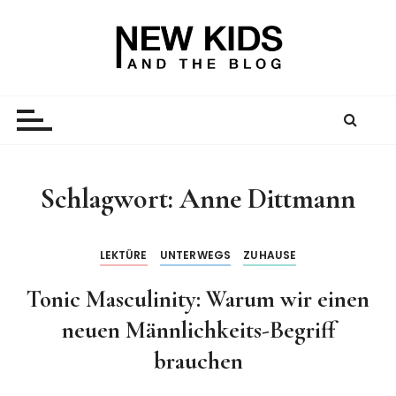
Z
u
m
I
New Kid And The Blog
Ein Väterblog. Est. 2013.
n
h
a
l
t
Schlagwort:
Anne Dittmann
s
p
r
LEKTÜRE
UNTERWEGS
ZUHAUSE
i
Tonic Masculinity: Warum wir einen
n
g
neuen Männlichkeits-Begriff
e
brauchen
n