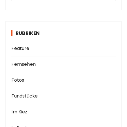
c
h
i
v
RUBRIKEN
Feature
Fernsehen
Fotos
Fundstücke
Im Kiez