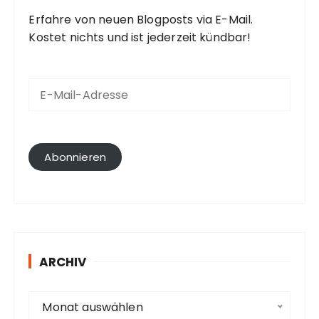
Erfahre von neuen Blogposts via E-Mail.
Kostet nichts und ist jederzeit kündbar!
E
-
M
a
i
l
Abonnieren
-
A
d
r
e
s
ARCHIV
s
e
A
Monat auswählen
r