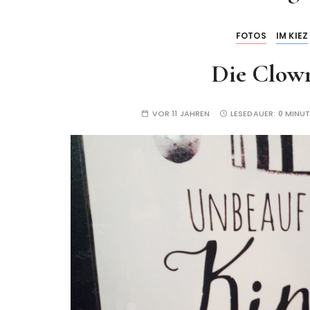
FOTOS
IM KIEZ
Die Clow
VOR 11 JAHREN
LESEDAUER:
0 MINU