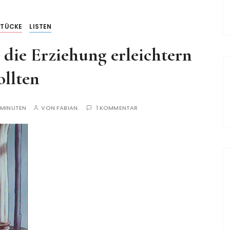
STÜCKE
LISTEN
e die Erziehung erleichtern
ollten
 MINUTEN
VON
FABIAN.
1 KOMMENTAR