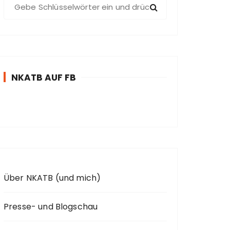
S
u
c
h
e
n
NKATB AUF FB
n
a
c
h
:
Über NKATB (und mich)
Presse- und Blogschau