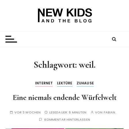
Z
u
m
I
New Kid And The Blog
Ein Väterblog. Est. 2013.
n
h
a
l
t
Schlagwort:
weil.
s
p
r
INTERNET
LEKTÜRE
ZUHAUSE
i
Eine niemals endende Würfelwelt
n
g
e
VOR 3 WOCHEN
LESEDAUER:
6 MINUTEN
VON
FABIAN.
n
KOMMENTAR HINTERLASSEN