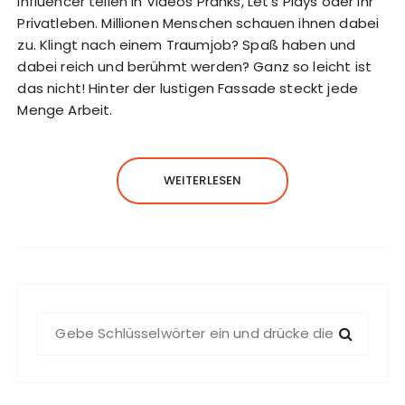
Influencer teilen in Videos Pranks, Let’s Plays oder ihr
Privatleben. Millionen Menschen schauen ihnen dabei
zu. Klingt nach einem Traumjob? Spaß haben und
dabei reich und berühmt werden? Ganz so leicht ist
das nicht! Hinter der lustigen Fassade steckt jede
Menge Arbeit.
WEITERLESEN
S
u
c
h