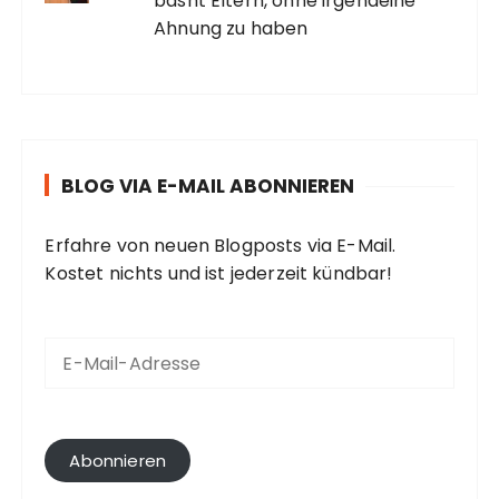
basht Eltern, ohne irgendeine
Ahnung zu haben
BLOG VIA E-MAIL ABONNIEREN
Erfahre von neuen Blogposts via E-Mail.
Kostet nichts und ist jederzeit kündbar!
E
-
M
a
i
l
Abonnieren
-