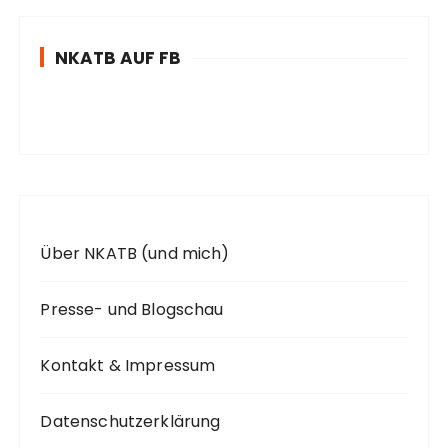
e
n
NKATB AUF FB
n
a
c
h
:
Über NKATB (und mich)
Presse- und Blogschau
Kontakt & Impressum
Datenschutzerklärung