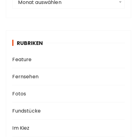
Monat auswählen
r
c
h
i
v
RUBRIKEN
Feature
Fernsehen
Fotos
Fundstücke
Im Kiez