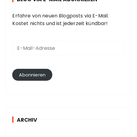
Erfahre von neuen Blogposts via E-Mail.
Kostet nichts und ist jederzeit kündbar!
E
-
M
a
i
l
Abonnieren
-
A
d
r
e
s
ARCHIV
s
e
A