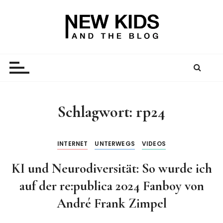
Z
u
m
I
New Kid And The Blog
Ein Väterblog. Est. 2013.
n
h
a
l
t
Schlagwort:
rp24
s
p
r
INTERNET
UNTERWEGS
VIDEOS
i
KI und Neurodiversität: So wurde ich
n
g
auf der re:publica 2024 Fanboy von
e
André Frank Zimpel
n