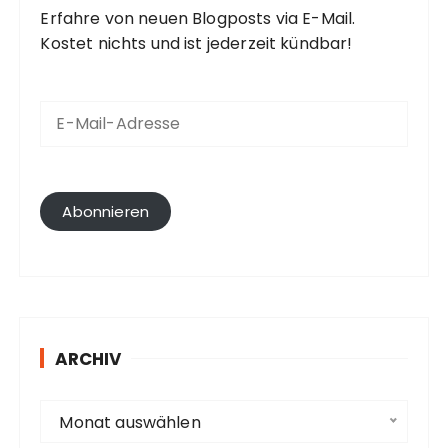
Erfahre von neuen Blogposts via E-Mail.
Kostet nichts und ist jederzeit kündbar!
E
-
M
a
i
l
Abonnieren
-
A
d
r
e
s
ARCHIV
s
e
A
Monat auswählen
r