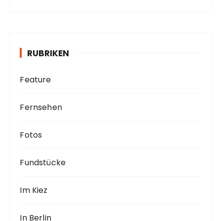
c
h
i
v
RUBRIKEN
Feature
Fernsehen
Fotos
Fundstücke
Im Kiez
In Berlin