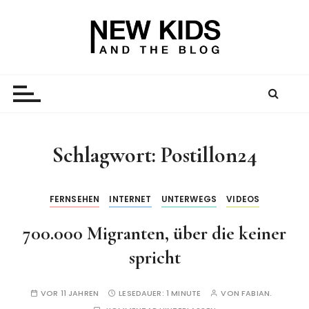
Z
u
m
I
New Kid And The Blog
Ein Väterblog. Est. 2013.
n
h
a
l
t
Schlagwort:
Postillon24
s
p
r
FERNSEHEN
INTERNET
UNTERWEGS
VIDEOS
i
700.000 Migranten, über die keiner
n
g
spricht
e
n
VOR 11 JAHREN
LESEDAUER:
1 MINUTE
VON
FABIAN.