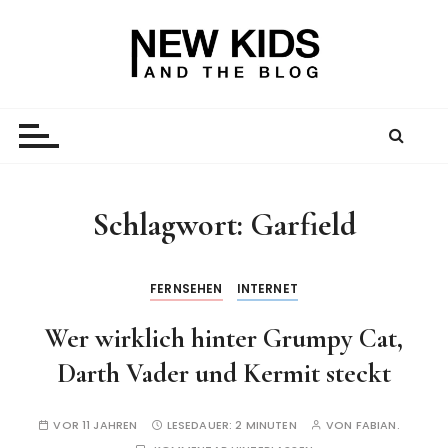
Z
u
m
I
New Kid And The Blog
Ein Väterblog. Est. 2013.
n
h
a
l
t
Schlagwort:
Garfield
s
p
r
FERNSEHEN
INTERNET
i
Wer wirklich hinter Grumpy Cat,
n
g
Darth Vader und Kermit steckt
e
n
VOR 11 JAHREN
LESEDAUER:
2 MINUTEN
VON
FABIAN.