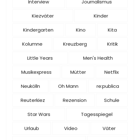
Interview
Journalismus
Kiezväter
Kinder
Kindergarten
Kino
Kita
Kolumne
Kreuzberg
Kritik
Little Years
Men's Health
Musikexpress
Mütter
Netflix
Neukölln
Oh Mann
re:publica
Reuterkiez
Rezension
Schule
Star Wars
Tagesspiegel
Urlaub
Video
Väter