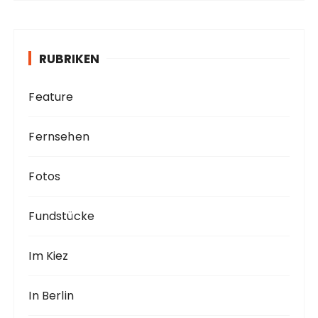
h
i
v
RUBRIKEN
Feature
Fernsehen
Fotos
Fundstücke
Im Kiez
In Berlin