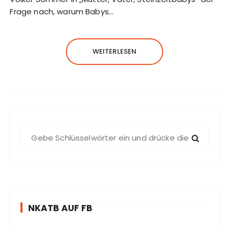
Frage nach, warum Babys…
WEITERLESEN
S
u
c
h
e
n
NKATB AUF FB
n
a