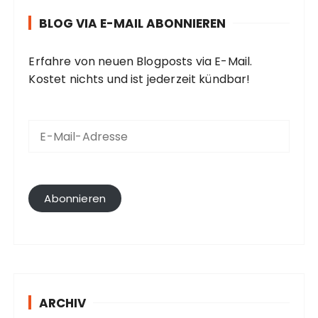
BLOG VIA E-MAIL ABONNIEREN
Erfahre von neuen Blogposts via E-Mail.
Kostet nichts und ist jederzeit kündbar!
E
-
M
a
i
l
Abonnieren
-
A
d
r
e
s
ARCHIV