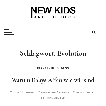
Z
u
m
I
New Kid And The Blog
Ein Väterblog. Est. 2013.
n
h
a
l
t
Schlagwort:
Evolution
s
p
r
FERNSEHEN
VIDEOS
i
Warum Babys Affen wie wir sind
n
g
e
VOR 12 JAHREN
LESEDAUER:
1 MINUTE
VON
FABIAN.
n
1 KOMMENTAR