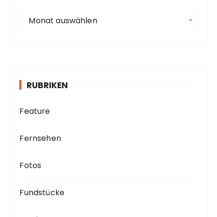
s
e
A
Monat auswählen
r
c
h
i
v
RUBRIKEN
Feature
Fernsehen
Fotos
Fundstücke