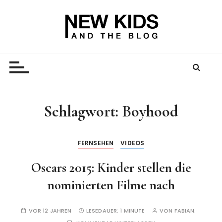
Z
u
m
I
New Kid And The Blog
Ein Väterblog. Est. 2013.
n
h
a
l
t
Schlagwort:
Boyhood
s
p
r
FERNSEHEN
VIDEOS
i
Oscars 2015: Kinder stellen die
n
g
nominierten Filme nach
e
n
VOR 12 JAHREN
LESEDAUER:
1 MINUTE
VON
FABIAN.